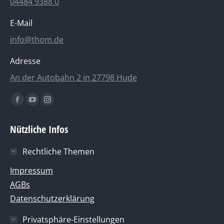
04484 9388 0
E-Mail
info@thom.de
Adresse
An der Autobahn 2 in 27798 Hude
Finden
Facebook
YouTube
Instagram
Sie
page
page
page
uns
Nützliche Infos
opens
opens
opens
auf:
in
in
in
Rechtliche Themen
new
new
new
window
window
window
Impressum
AGBs
Datenschutzerklärung
Privatsphäre-Einstellungen